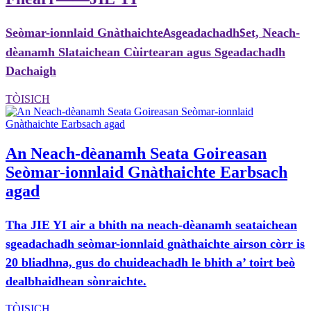
Seòmar-ionnlaid Gnàthaichte
sgeadachadh
et, Neach-
A
S
dèanamh Slataichean Cùirtearan agus Sgeadachadh
Dachaigh
TÒISICH
An Neach-dèanamh Seata Goireasan
Seòmar-ionnlaid Gnàthaichte Earbsach
agad
Tha JIE YI air a bhith na neach-dèanamh seataichean
sgeadachadh seòmar-ionnlaid gnàthaichte airson còrr is
20 bliadhna, gus do chuideachadh le bhith a’ toirt beò
dealbhaidhean sònraichte.
TÒISICH