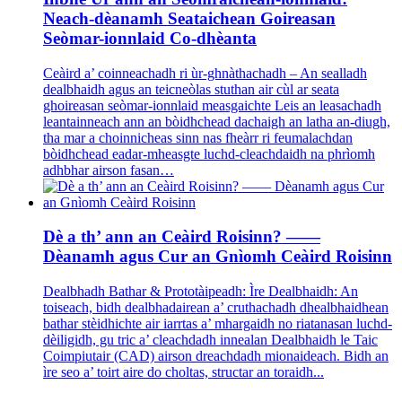
Neach-dèanamh Seataichean Goireasan
Seòmar-ionnlaid Co-dhèanta
Ceàird a’ coinneachadh ri ùr-ghnàthachadh – An sealladh
dealbhaidh agus an teicneòlas stuthan air cùl ar seata
ghoireasan seòmar-ionnlaid measgaichte Leis an leasachadh
leantainneach ann an bòidhchead dachaigh an latha an-diugh,
tha mar a choinnicheas sinn nas fheàrr ri feumalachdan
bòidhchead eadar-mheasgte luchd-cleachdaidh na phrìomh
adhbhar airson fasan…
Dè a th’ ann an Ceàird Roisinn? ——
Dèanamh agus Cur an Gnìomh Ceàird Roisinn
Dealbhadh Bathar & Prototàipeadh: Ìre Dealbhaidh: An
toiseach, bidh dealbhadairean a’ cruthachadh dhealbhaidhean
bathar stèidhichte air iarrtas a’ mhargaidh no riatanasan luchd-
dèiligidh, gu tric a’ cleachdadh innealan Dealbhaidh le Taic
Coimpiutair (CAD) airson dreachdadh mionaideach. Bidh an
ìre seo a’ toirt aire do choltas, structar an toraidh...