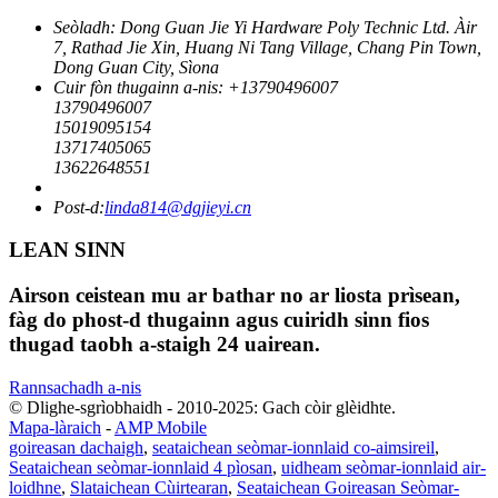
Seòladh: Dong Guan Jie Yi Hardware Poly Technic Ltd. Àir
7, Rathad Jie Xin, Huang Ni Tang Village, Chang Pin Town,
Dong Guan City, Sìona
Cuir fòn thugainn a-nis: +
13790496007
13790496007
15019095154
13717405065
13622648551
Post-d:
linda814@dgjieyi.cn
LEAN SINN
Airson ceistean mu ar bathar no ar liosta prìsean,
fàg do phost-d thugainn agus cuiridh sinn fios
thugad taobh a-staigh 24 uairean.
Rannsachadh a-nis
© Dlighe-sgrìobhaidh - 2010-2025: Gach còir glèidhte.
Mapa-làraich
-
AMP Mobile
goireasan dachaigh
,
seataichean seòmar-ionnlaid co-aimsireil
,
Seataichean seòmar-ionnlaid 4 pìosan
,
uidheam seòmar-ionnlaid air-
loidhne
,
Slataichean Cùirtearan
,
Seataichean Goireasan Seòmar-