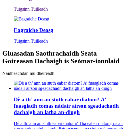
Tuigsinn Tuilleadh
Eagraiche Deasg
Tuigsinn Tuilleadh
Gluasadan Saothrachaidh Seata
Goireasan Dachaigh is Seòmar-ionnlaid
Naidheachdan mu dheireadh
Dè a th’ ann an stuth eabar diatom? A’
fuasgladh comas nàdair airson sgeadachadh
dachaigh an latha an-diugh
Dè a th’ ann an stuth eabar diatom? Tha eabar diatom, ris an
canar cuideachd talamh diatomaceous, na stuth mèinnearach