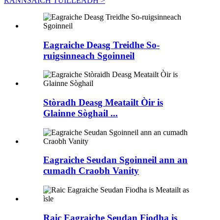
RANNSAICH TUILLEADH >
Eagraiche Deasg Treidhe So-
ruigsinneach Sgoinneil
Stòradh Deasg Meatailt Òir is
Glainne Sòghail ...
Eagraiche Seudan Sgoinneil ann an
cumadh Craobh Vanity
Raic Eagraiche Seudan Fiodha is