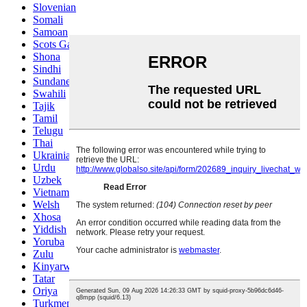
Slovenian
Somali
Samoan
Scots Gaelic
Shona
Sindhi
Sundanese
Swahili
Tajik
Tamil
Telugu
Thai
Ukrainian
Urdu
Uzbek
Vietnamese
Welsh
Xhosa
Yiddish
Yoruba
Zulu
Kinyarwanda
Tatar
Oriya
Turkmen