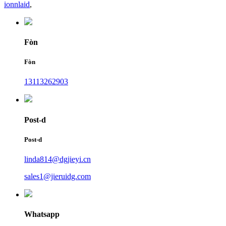
ionnlaid
,
Fòn
Fòn
13113262903
Post-d
Post-d
linda814@dgjieyi.cn
sales1@jieruidg.com
Whatsapp