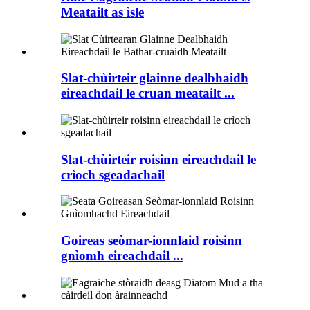
Meatailt as ìsle
Slat-chùirteir glainne dealbhaidh
eireachdail le cruan meatailt ...
Slat-chùirteir roisinn eireachdail le
crìoch sgeadachail
Goireas seòmar-ionnlaid roisinn
gnìomh eireachdail ...