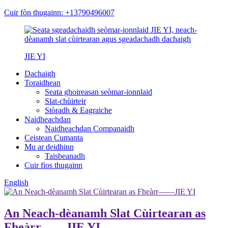
Cuir fòn thugainn: +13790496007
JIE YI
Dachaigh
Toraidhean
Seata ghoireasan seòmar-ionnlaid
Slat-chùirteir
Stòradh & Eagraiche
Naidheachdan
Naidheachdan Companaidh
Ceistean Cumanta
Mu ar deidhinn
Taisbeanadh
Cuir fios thugainn
English
An Neach-dèanamh Slat Cùirtearan as
Fheàrr——JIE YI