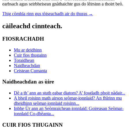
earbsach agus seirbheisean gnàthaichte gus do lèirsinn a thoirt beò.
Thig còmhla rinn gus tòiseachadh air do thuras →
càileachd cinnteach.
FIOSRACHADH
Mu ar deidhinn
Cuir fios thugainn
Toraidhean
Naidheachdan
Ceistean Cumanta
Naidheachdan as ùire
Dè a th’ ann an stuth eabar diatom? A’ fosgladh phoit nàdair...
A bheil roisinn math airson seòmar-ionnlaid? An fhìrinn mu
dheidhinn seòmar-ionnlaid roisinn...
Inbhe Ùr ann an Seòmraichean-ionnlaid: Goireasan Seòmar-
ionnlaid Co-dhèanta...
CUIR FIOS THUGAINN