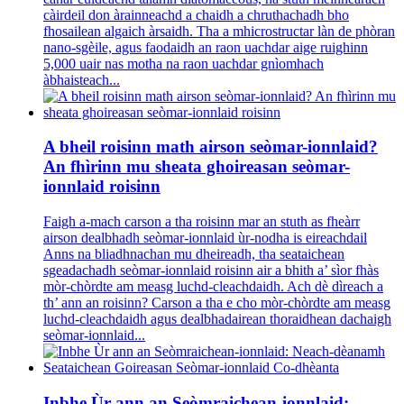
càirdeil don àrainneachd a chaidh a chruthachadh bho
fhosailean algaich àrsaidh. Tha a mhicrostructar làn de phòran
nano-sgèile, agus faodaidh an raon uachdar aige ruighinn
5,000 uair nas motha na raon uachdar gnìomhach
àbhaisteach...
A bheil roisinn math airson seòmar-ionnlaid?
An fhìrinn mu sheata ghoireasan seòmar-
ionnlaid roisinn
Faigh a-mach carson a tha roisinn mar an stuth as fheàrr
airson dealbhadh seòmar-ionnlaid ùr-nodha is eireachdail
Anns na bliadhnachan mu dheireadh, tha seataichean
sgeadachadh seòmar-ionnlaid roisinn air a bhith a’ sìor fhàs
mòr-chòrdte am measg luchd-cleachdaidh. Ach dè dìreach a
th’ ann an roisinn? Carson a tha e cho mòr-chòrdte am measg
luchd-cleachdaidh agus dealbhadairean thoraidhean dachaigh
seòmar-ionnlaid...
Inbhe Ùr ann an Seòmraichean-ionnlaid: