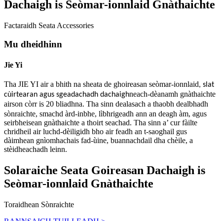
Dachaigh is Seòmar-ionnlaid Gnàthaichte
Factaraidh Seata Accessories
Mu dheidhinn
Jie Yi
Tha JIE YI air a bhith na sheata de ghoireasan seòmar-ionnlaid
, slat
neach-dèanamh gnàthaichte
cùirtearan agus sgeadachadh dachaigh
airson còrr is 20 bliadhna
Tha sinn dealasach a thaobh dealbhadh
.
sònraichte, smachd àrd-inbhe, lìbhrigeadh ann an deagh àm, agus
seirbheisean gnàthaichte a thoirt seachad. Tha sinn a’ cur fàilte
chridheil air luchd-dèiligidh bho air feadh an t-saoghail gus
dàimhean gnìomhachais fad-ùine, buannachdail dha chèile, a
stèidheachadh leinn.
Solaraiche Seata Goireasan Dachaigh is
Seòmar-ionnlaid Gnàthaichte
Toraidhean Sònraichte