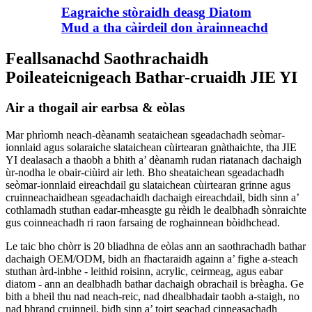
Eagraiche stòraidh deasg Diatom
Mud a tha càirdeil don àrainneachd
Feallsanachd Saothrachaidh
Poileateicnigeach Bathar-cruaidh JIE YI
Air a thogail air earbsa & eòlas
Mar phrìomh neach-dèanamh seataichean sgeadachadh seòmar-
ionnlaid agus solaraiche slataichean cùirtearan gnàthaichte, tha JIE
YI dealasach a thaobh a bhith a’ dèanamh rudan riatanach dachaigh
ùr-nodha le obair-ciùird air leth. Bho sheataichean sgeadachadh
seòmar-ionnlaid eireachdail gu slataichean cùirtearan grinne agus
cruinneachaidhean sgeadachaidh dachaigh eireachdail, bidh sinn a’
cothlamadh stuthan eadar-mheasgte gu rèidh le dealbhadh sònraichte
gus coinneachadh ri raon farsaing de roghainnean bòidhchead.
Le taic bho chòrr is 20 bliadhna de eòlas ann an saothrachadh bathar
dachaigh OEM/ODM, bidh an fhactaraidh againn a’ fighe a-steach
stuthan àrd-inbhe - leithid roisinn, acrylic, ceirmeag, agus eabar
diatom - ann an dealbhadh bathar dachaigh obrachail is brèagha. Ge
bith a bheil thu nad neach-reic, nad dhealbhadair taobh a-staigh, no
nad bhrand cruinneil, bidh sinn a’ toirt seachad cinneasachadh