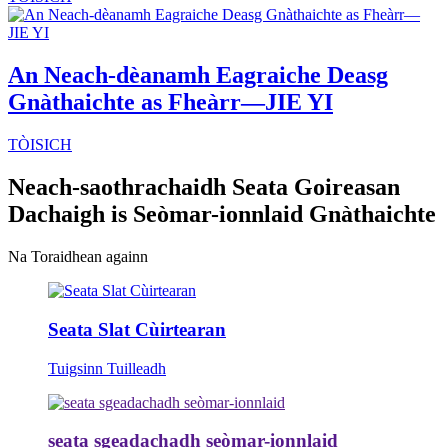
An Neach-dèanamh Eagraiche Deasg
Gnàthaichte as Fheàrr—JIE YI
TÒISICH
Neach-saothrachaidh Seata Goireasan
Dachaigh is Seòmar-ionnlaid Gnàthaichte
Na Toraidhean againn
Seata Slat Cùirtearan
Tuigsinn Tuilleadh
seata sgeadachadh seòmar-ionnlaid